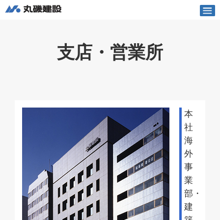
丸磯建設株式会社
English
Vietnamese
支店・営業所
土木
建築
企業情報
本
社
採用情報
海
外
お知らせ
事
業
丸磯われら
部・
建