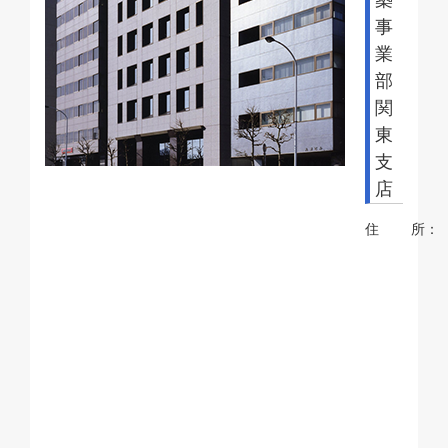
築
事
業
部
関
東
支
店
住 所：