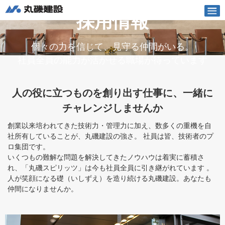
丸磯建設株式会社
採用情報
English
Vietnamese
個々の力を信じて、見守る仲間がいる。
土木
社員全員の能力が活かせる職場が待っています
建築
人の役に立つものを創り出す仕事に、一緒に
チャレンジしませんか
企業情報
創業以来培われてきた技術力・管理力に加え、数多くの重機を自
社所有していることが、丸磯建設の強さ。 社員は皆、技術者のプ
採用情報
ロ集団です。
いくつもの難解な問題を解決してきたノウハウは着実に蓄積さ
お知らせ
れ、「丸磯スピリッツ」は今も社員全員に引き継がれています 。
人が笑顔になる礎（いしずえ）を造り続ける丸磯建設。あなたも
仲間になりませんか。
丸磯われら