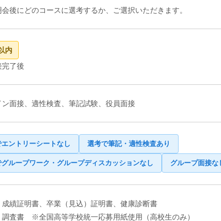
明会後にどのコースに選考するか、ご選択いただきます。
以内
接完了後
イン面接、適性検査、筆記試験、役員面接
でエントリーシートなし
選考で筆記・適性検査あり
でグループワーク・
グループディスカッションなし
グループ面接な
、成績証明書、卒業（見込）証明書、健康診断書
、調査書 ※全国高等学校統一応募用紙使用（高校生のみ）