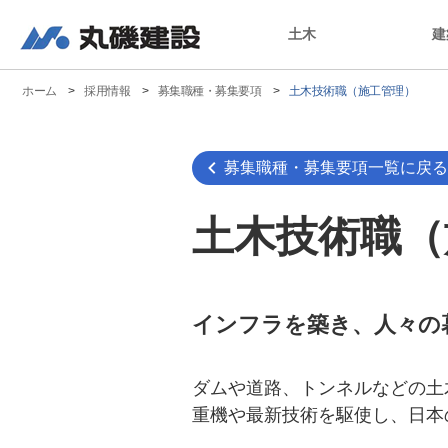
土木
建
丸磯建設
ホーム
採用情報
募集職種・募集要項
土木技術職（施工管理）
募集職種・募集要項一覧に戻る
土木技術職
（
インフラを築き、人々の
ダムや道路、トンネルなどの土
重機や最新技術を駆使し、日本