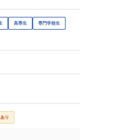
生
高専生
専門学校生
）あり