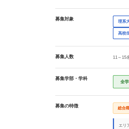
募集対象
理系
高校
募集人数
11～15
募集学部・学科
全学
募集の特徴
総合
エリ