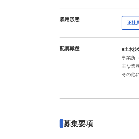
雇用形態
正社
配属職種
■土木技
事業所
主な業
その他
募集要項