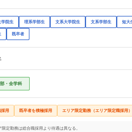
大学院生
理系学部生
文系大学院生
文系学部生
短大
生
既卒者
名
部・全学科
職採用
既卒者を積極採用
エリア限定勤務（エリア限定職採用
ア限定勤務は総合職採用より待遇は異なる。