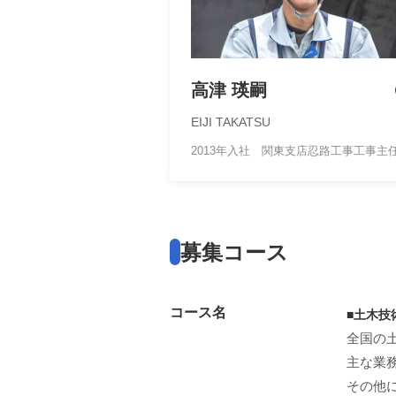
高津 瑛嗣
EIJI TAKATSU
2013年入社 関東支店忍路工事工事主
募集コース
コース名
■土木技
全国の
主な業
その他