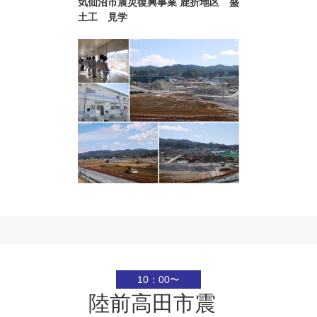
気仙沼市震災復興事業 鹿折地区 盛
土工 見学
10：00〜
陸前高田市震