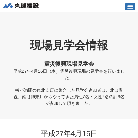
丸磯建設株式会社
English
Vietnamese
土木
現場見学会情報
建築
震災復興現場見学会
企業情報
平成27年4月16日（木）震災復興現場の見学会を行いまし
た。
採用情報
桜が満開の東北支店に集合した見学会参加者は、北は青
森、南は神奈川からやってきた男性7名・女性2名の計9名
お知らせ
が参加して頂きました。
丸磯われら
平成27年4月16日