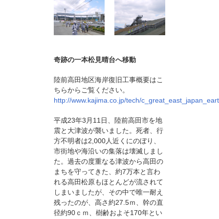
奇跡の一本松見晴台へ移動
陸前高田地区海岸復旧工事概要はこ
ちらからご覧ください。
http://www.kajima.co.jp/tech/c_great_east_japan_ear
平成23年3月11日、陸前高田市を地
震と大津波が襲いました。死者、行
方不明者は2,000人近くにのぼり、
市街地や海沿いの集落は壊滅しまし
た。過去の度重なる津波から高田の
まちを守ってきた、約7万本と言わ
れる高田松原もほとんどが流されて
しまいましたが、その中で唯一耐え
残ったのが、高さ約27.5ｍ、幹の直
径約90ｃｍ、樹齢およそ170年とい