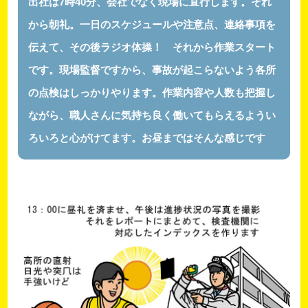
出社は7時40分、会社でなく現場に直行します。それ
から朝礼。一日のスケジュールや注意点、連絡事項を
伝えて、その後ラジオ体操！ それから作業スタート
です。現場監督ですから、事故が起こらないよう各所
の点検はしっかりやります。作業内容や人数も把握し
ながら、職人さんに気持ち良く働いてもらえるようい
ろいろと心がけてます。お昼まではそんな感じです