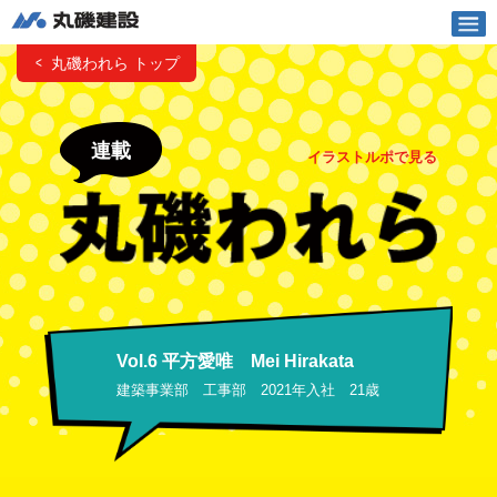
丸磯建設株式会社
丸磯われら トップ
English
Vietnamese
土木
連載
イラストルポで見る
建築
企業情報
採用情報
お知らせ
Vol.6 平方愛唯 Mei Hirakata
建築事業部 工事部 2021年入社 21歳
丸磯われら